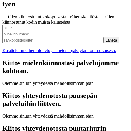
tyen
Olen kiinnostunut kokopuisesta Trähem-keittiöstä
Olen
kiinnostunut kodin muista kalusteista
Käsittelemme henkilötietojasi
tietosuojakäytännön
mukaisesti.
Kiitos mielen­kiin­nostasi palvelu­jamme
koh­taan.
Olemme sinuun yhteydessä mahdollisimman pian.
Kiitos yhteyden­otosta puu­sepän
palveluihin liit­tyen.
Olemme sinuun yhteydessä mahdollisimman pian.
Kiitos yhteyden­otosta puu­tarhurin