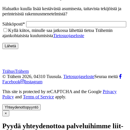
Haluatko kuulla lisää kestävästä asumisesta, taitavista tekijöistä ja
perinteisistä rakennusmenetelmistä?
Sähköposti*
Kyllä kiitos, minulle saa jatkossa lähettää tietoa Trähemin
ajankohtaisista kuulumisista
Tietosuojaseloste
Trähus
Trähem
© Trähem 2026, 04310 Tuusula.
Tietosuojaseloste
Seuraa meitä
Facebook
Instagram
This site is protected by reCAPTCHA and the Google
Privacy
Policy
and
Terms of Service
apply.
Yhteydenottopyyntö
×
Pyydä yhteyden­ottoa palvelui­himme ‌liit­