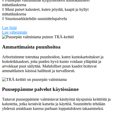
◊ Puusepän valmistamat kylpyhuoneen kiintokalusteet
mittatilauksena
◊ Muut puiset kalusteet, kuten pöydät, kaapit ja hyllyt
mittatilauksena
◊ Sisustusarkkitehdin suunnittelupalvelu
Lue lisää
Puuseppämme valmistavat mittatilauksena
Lue vähemmän
kokopuisia keittiöitä ja kalusteita
Ammattimaista puunhoitoa
Puuseppämme valmistavat mittatilauksena keittiöitä, kylpyhuoneen
puisia kalusteita ja muita kodin kalusteita, kuten pöytiä ja kaappeja.
Arboristimme toteuttaa puunhoidon, kuten kuntokartoitukset ja
Kokopuiset keittiöt ja kalusteet suunnitellaan alusta asti yhdessä
hoitoleikkaukset, jotta puiden hyvä kunto voidaan ylläpitää ja
asiakkaan kanssa ja valmistetaan käsityönä Trähusin verstaalla
arvokkaat puut säilyttää. Mahdolliset puun kaadot hoituvat
Raaseporissa. Materiaalina kaikissa puusepäntöissämme on laadukas
ammattilaisen käsissä hallitusti ja turvallisesti.
täyspuu, ja pinnoissa käytämme luonnon raaka-aineista
valmistettuja, myrkyttömiä pintakäsittelyaineita.
Puuseppämme palvelut käytössänne
Taitavat puuseppämme valmistavat käsityönä täyspuisia keittiöitä ja
kalusteita, jotka kestävät katseita ja käyttöä. Suunnittelu tehdään
yhdessä asiakkaan kanssa parhaan lopputuloksen takaamiseksi.